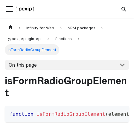
Infinity for Web
NPM packages
@pexip/plugin-api
functions
isFormRadioGroupElement
On this page
isFormRadioGroupElemen
t
function
isFormRadioGroupElement
(
element
)